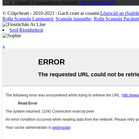
Dhiailiú Ceannaitheora Síneach:
+86 15905396676
© Cóipcheart - 2010-2023 : Gach ceart ar cosaint.
Léarscáil an tSuímh
Rolla Scannán Laminated
,
Scannán lannaithe
,
Rolla Scannán Pacáisti
Seol Ríomhphost
x