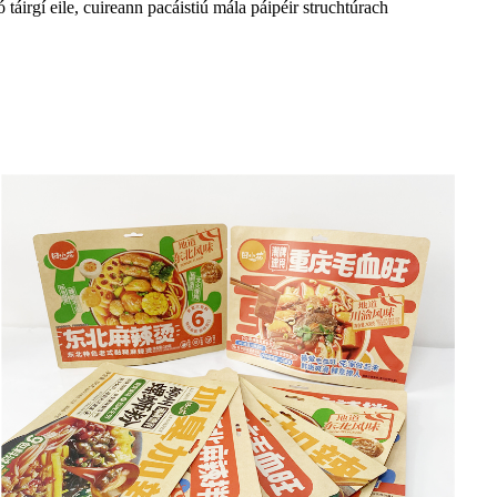
 táirgí eile, cuireann pacáistiú mála páipéir struchtúrach