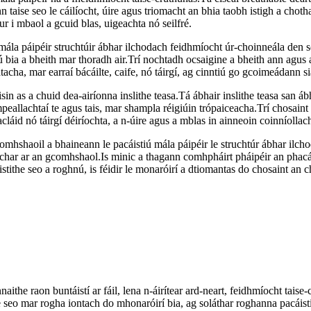
 taise seo le cáilíocht, úire agus triomacht an bhia taobh istigh a choth
hur i mbaol a gcuid blas, uigeachta nó seilfré.
mála páipéir struchtúir ábhar ilchodach feidhmíocht úr-choinneála den s
ú bia a bheith mar thoradh air.Trí nochtadh ocsaigine a bheith ann agus a
acha, mar earraí bácáilte, caife, nó táirgí, ag cinntiú go gcoimeádann s
isin as a chuid dea-airíonna inslithe teasa.Tá ábhair inslithe teasa san á
eallachtaí te agus tais, mar shampla réigiúin trópaiceacha.Trí chosaint t
láid nó táirgí déiríochta, a n-úire agus a mblas in ainneoin coinníolla
omhshaoil ​​a bhaineann le pacáistiú mála páipéir le struchtúr ábhar ilch
char ar an gcomhshaol.Is minic a thagann comhpháirt pháipéir an phacáis
tithe seo a roghnú, is féidir le monaróirí a dtiomantas do chosaint an cho
aithe raon buntáistí ar fáil, lena n-áirítear ard-neart, feidhmíocht taise
eo mar rogha iontach do mhonaróirí bia, ag soláthar roghanna pacáistit