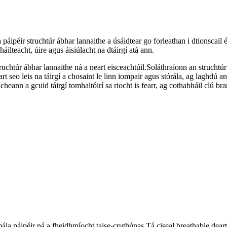
páipéir struchtúr ábhar lannaithe a úsáidtear go forleathan i dtionscail 
áilteacht, úire agus áisiúlacht na dtáirgí atá ann.
ruchtúr ábhar lannaithe ná a neart eisceachtúil.Soláthraíonn an struchtú
t seo leis na táirgí a chosaint le linn iompair agus stórála, ag laghdú a
heann a gcuid táirgí tomhaltóirí sa riocht is fearr, ag cothabháil clú br
ála páipéir ná a fheidhmíocht taise-cruthúnas.Tá ciseal breathable deartha