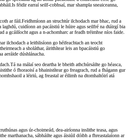
abháil.Is féidir earraí seilf-cobhsaí, mar shampla sneaiceanna,
coth ar fáil.Feidhmíonn an struchtúr ilchodach mar bhac, rud a
 laghdú, cuidíonn an pacáistiú le húire agus seilfré na dtáirgí bia
iad a gcáilíocht agus a n-achomharc ar feadh tréimhse níos faide.
bhar ilchodach a leithlisíonn go héifeachtach an teocht
heirmeach a sholáthar, áirithítear leis an bpacáistiú go
cha aeráide dúshlánacha.
odach.Tá na málaí seo deartha le bheith athchúrsáilte go héasca,
tithe ó fhoraoisí a bhainistítear go freagrach, rud a fhágann gur
mhshaoil ​​a léiriú, ag freastal ar éilimh na dtomhaltóirí atá
-cruthúnas agus úr-choimeád, dea-airíonna inslithe teasa, agus
he marthanacha, sábháilte agus áisiúil dóibh a fhreastalaíonn ar