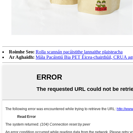
Roimhe Seo:
Rolla scannán pacáistithe lannaithe plaisteacha
Ar Aghaidh:
Mála Pacáistiú Bia PET Éicea-chairdiúil, CRUA agu