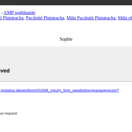
-
AMP soghluaiste
ú Plaisteacha
,
Pacáistiú Plaisteacha
,
Mála Pacáistiú Plaisteacha
,
Mála pl
Sophie