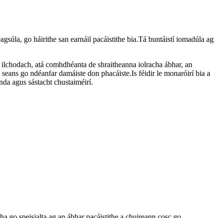
éagsúla, go háirithe san earnáil pacáistithe bia.Tá buntáistí iomadúla ag
r ilchodach, atá comhdhéanta de shraitheanna iolracha ábhar, an
n seans go ndéanfar damáiste don phacáiste.Is féidir le monaróirí bia a
anda agus sástacht chustaiméirí.
 go speisialta ag an ábhar pacáistithe a chuireann cosc ​​​​go