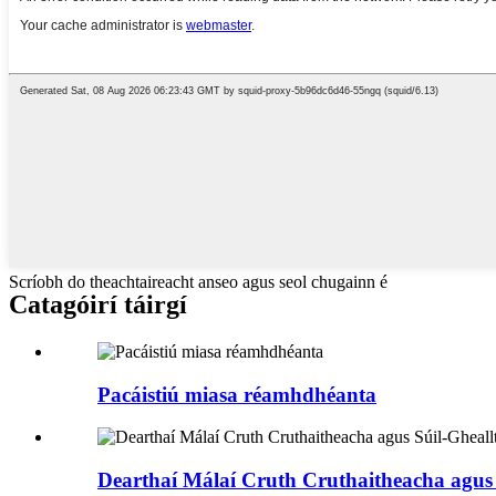
Scríobh do theachtaireacht anseo agus seol chugainn é
Catagóirí táirgí
Pacáistiú miasa réamhdhéanta
Dearthaí Málaí Cruth Cruthaitheacha agus 