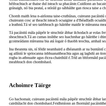
héifeachtach ar thaise dul isteach sa phacáiste.Cuidíonn an bacainn
gránaigh, nó bia peataí, a stóráil go sábháilte gan riosca taise a c
Chomh maith lena n-airíonna taise-cruthúnas, cuireann pacáistiú 
chuireann cosc ​​ar theacht isteach ocsaigine a d'fhéadfadh ocsaídi
a leathnú.Tá sé seo tairbheach go háirithe maidir le míreanna meat
Tá pacáistiú mála páipéir le struchtúr ábhar ilchodach ar eolas fre
sheachtrach.Tá an cumas inslithe seo luachmhar go háirithe i dtimp
gcoimeádann míreanna bia atá íogair ó thaobh teochta, amhail seac
Ina theannta sin, ní féidir neamhaird a dhéanamh ar na buntáistí c
ag ailíniú le spriocanna inbhuanaitheachta agus ag laghdú an tion
rogha in-athnuaite agus éicea-chairdiúil é.Tríd an bhformáid pacáis
meabhrach don chomhshaol.
Achoimre Táirge
Go hachomair, cuireann pacáistiú mála páipéir struchtúr ábhar lann
cairdiúlacht don chomhshaol.Feidhmíonn an fhormáid pacáistithe s