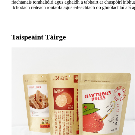
riachtanais tomhaltóirí agus aghaidh á tabhairt ar chuspóirí inbhu
ilchodach réiteach iontaofa agus éifeachtach do ghnólachtaí atá ag 
Taispeáint Táirge