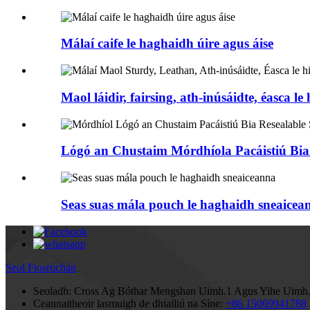
Málaí caife le haghaidh úire agus áise
Maol láidir, fairsing, ath-inúsáidte, éasca le
Lógó an Chustaim Mórdhíola Pacáistiú Bia I
Seas suas mála pouch le haghaidh sneaicea
Seol Fiosrúchán
Seoladh:
Cross Ag Bóthar Mengshan Uimh.1 Agus Yihe Uimh.2 R
Ceannaitheoir lasmuigh de dhiailiú na Síne:
+86 15069941788