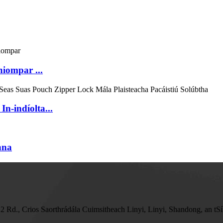
 hiompar ...
n-indíolta...
nna
d., Crios Saorthrádála Cuimsitheach Linyi, Linyi, Shandong, an tS