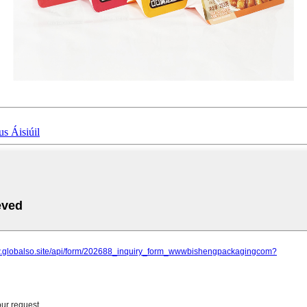
s Áisiúil