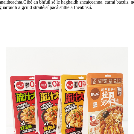
anaitheachta.Cibé an bhfuil sé le haghaidh sneaiceanna, earraí bácúis, nó
iarraidh a gcuid straitéisí pacáistithe a fheabhsú.