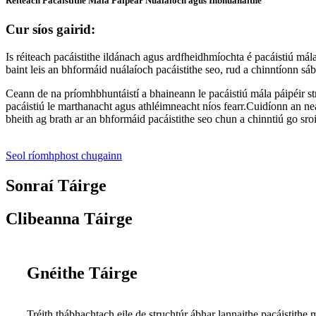
Réiteach Pacáistithe Mála Páipéar Nuálaíoch agus Inbhuanaithe
Cur síos gairid:
Is réiteach pacáistithe ildánach agus ardfheidhmíochta é pacáistiú mála 
baint leis an bhformáid nuálaíoch pacáistithe seo, rud a chinntíonn sábh
Ceann de na príomhbhuntáistí a bhaineann le pacáistiú mála páipéir st
pacáistiú le marthanacht agus athléimneacht níos fearr.Cuidíonn an near
bheith ag brath ar an bhformáid pacáistithe seo chun a chinntiú go sroic
Seol ríomhphost chugainn
Sonraí Táirge
Clibeanna Táirge
Gnéithe Táirge
Tréith thábhachtach eile de struchtúr ábhar lannaithe pacáistithe m