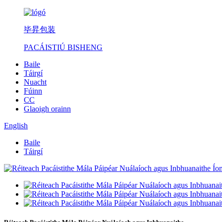
毕昇包装
PACÁISTIÚ BISHENG
Baile
Táirgí
Nuacht
Fúinn
CC
Glaoigh orainn
English
Baile
Táirgí